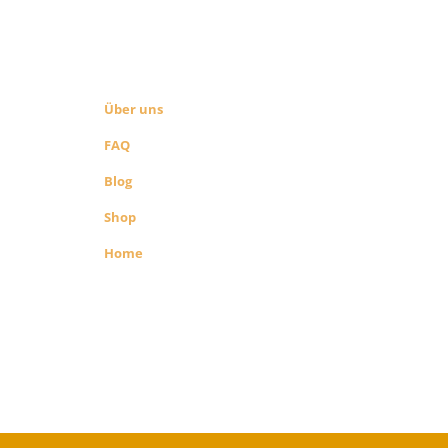
ÜBER UNS
SEITEN LINKS
Über uns
FAQ
Blog
Shop
Home
richenen
 Shop