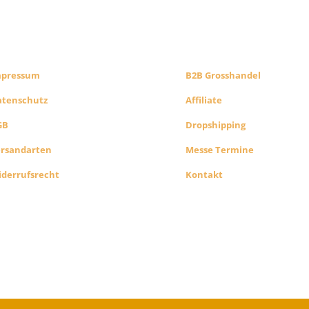
CHTLICHES
B2B PARTNERS
HOP INFO
KONZEPT
mpressum
B2B Grosshandel
atenschutz
Affiliate
GB
Dropshipping
ersandarten
Messe Termine
derrufsrecht
Kontakt
Alle Preise exkl. der gesetzlichen MwSt. Die durchgest
Preise entsprechen dem bisherigen Preis in diesem