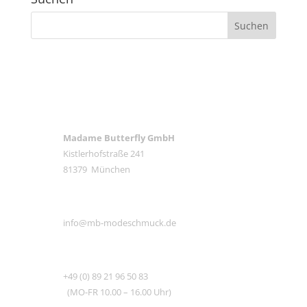
ANSCHRIFT
Madame Butterfly GmbH
Kistlerhofstraße 241
81379 München
E-MAIL
info@mb-modeschmuck.de
TEL
+49 (0) 89 21 96 50 83
(MO-FR 10.00 – 16.00 Uhr)