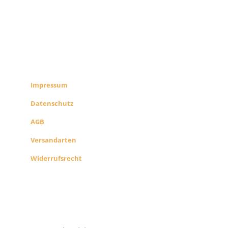
RECHTLICHES
SHOP INFO
Impressum
Datenschutz
AGB
Versandarten
Widerrufsrecht
B2B PARTNERS
KONZEPT