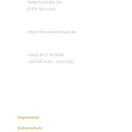
Kistlerhofstraße 241
81379 München
E-MAIL
info@mb-modeschmuck.de
TEL
+49 (0) 89 21 96 50 83
(MO-FR 10.00 – 16.00 Uhr)
RECHTLICHES
SHOP INFO
Impressum
Datenschutz