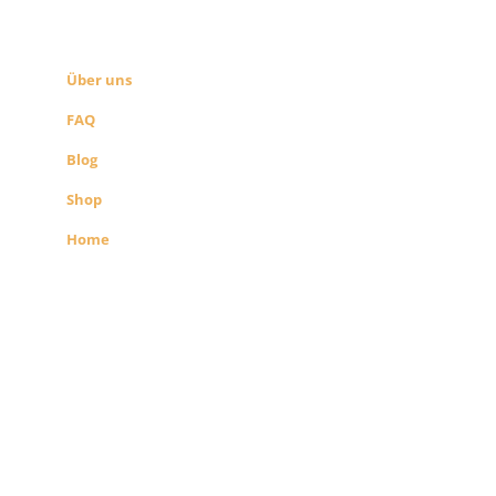
SEITEN LINKS
Über uns
FAQ
Blog
Shop
Home
Alle Preise exkl. der gesetzlichen MwSt.
Die durchgestrichenen Preise
entsprechen dem bisherigen Preis in
diesem Shop