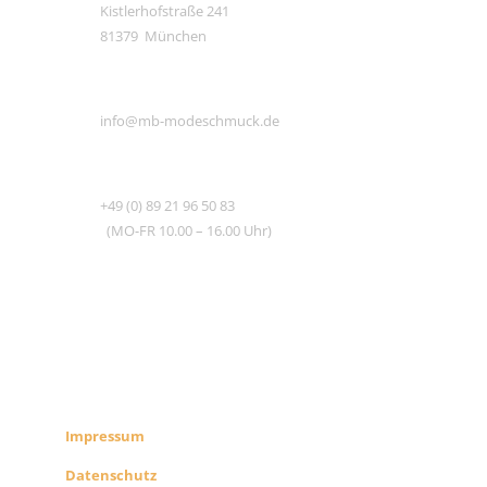
Kistlerhofstraße 241
81379 München
E-MAIL
info@mb-modeschmuck.de
TEL
+49 (0) 89 21 96 50 83
(MO-FR 10.00 – 16.00 Uhr)
RECHTLICHES
SHOP INFO
Impressum
Datenschutz