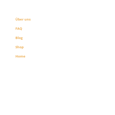
SEITEN LINKS
Über uns
FAQ
Blog
Shop
Home
Alle Preise exkl. der gesetzlichen MwSt.
Die durchgestrichenen Preise
entsprechen dem bisherigen Preis in
diesem Shop