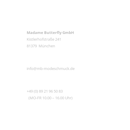
ANSCHRIFT
Madame Butterfly GmbH
Kistlerhofstraße 241
81379 München
E-MAIL
info@mb-modeschmuck.de
TEL
+49 (0) 89 21 96 50 83
(MO-FR 10.00 – 16.00 Uhr)