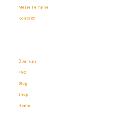
Messe Termine
Kontakt
ÜBER UNS
SEITEN LINKS
Über uns
FAQ
Blog
Shop
Home
Alle Preise exkl. der gesetzlichen MwSt.