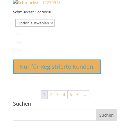
Schmuckset 12270918
Nur für Registrierte Kunden!
1
2
3
4
5
6
→
Suchen