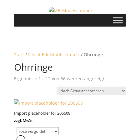
Start
/
Feel it Edelstahlschmuck
/ Ohrringe
Ohrringe
Nach
Ergebnisse 1 – 12 von 36 werden angezeigt
Aktualität
sortiert
Import placeholder for 206608
zzgl. MwSt.