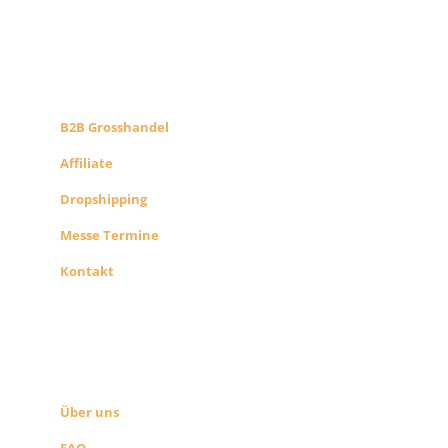
B2B PARTNERS
KONZEPT
B2B Grosshandel
Affiliate
Dropshipping
Messe Termine
Kontakt
ÜBER UNS
SEITEN LINKS
Über uns