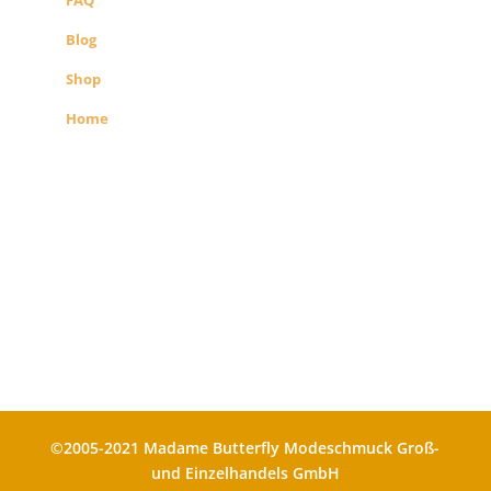
FAQ
Blog
Shop
Home
Alle Preise exkl. der gesetzlichen MwSt.
Die durchgestrichenen Preise
entsprechen dem bisherigen Preis in
diesem Shop
©2005-2021 Madame Butterfly Modeschmuck Groß-
und Einzelhandels GmbH