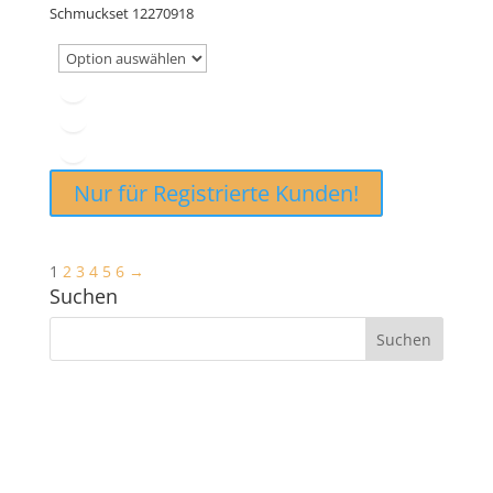
Schmuckset 12270918
Nur für Registrierte Kunden!
1
2
3
4
5
6
→
Suchen
ANSCHRIFT