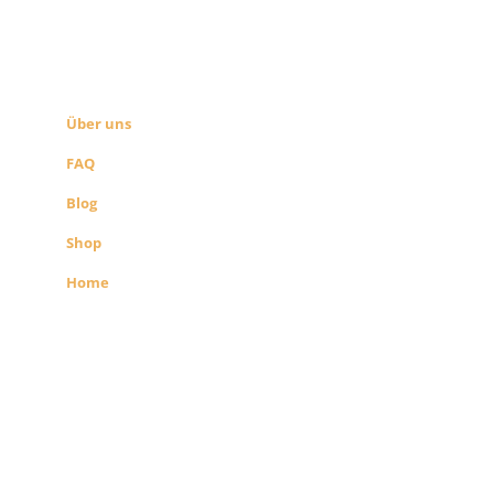
ÜBER UNS
SEITEN LINKS
Über uns
FAQ
Blog
Shop
Home
Alle Preise exkl. der gesetzlichen MwSt.
Die durchgestrichenen Preise
entsprechen dem bisherigen Preis in
diesem Shop