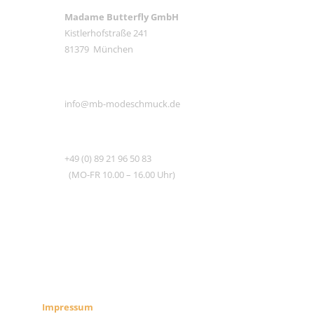
Madame Butterfly GmbH
Kistlerhofstraße 241
81379 München
E-MAIL
info@mb-modeschmuck.de
TEL
+49 (0) 89 21 96 50 83
(MO-FR 10.00 – 16.00 Uhr)
RECHTLICHES
SHOP INFO
Impressum