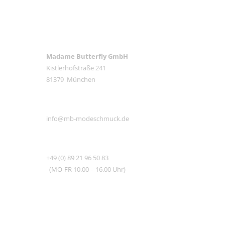
ANSCHRIFT
Madame Butterfly GmbH
Kistlerhofstraße 241
81379 München
E-MAIL
info@mb-modeschmuck.de
TEL
+49 (0) 89 21 96 50 83
(MO-FR 10.00 – 16.00 Uhr)