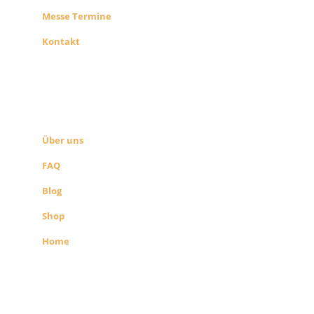
Messe Termine
Kontakt
ÜBER UNS
SEITEN LINKS
Über uns
FAQ
Blog
Shop
Home
Alle Preise exkl. der gesetzlichen MwSt.