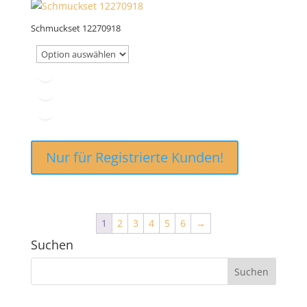
Schmuckset 12270918
Nur für Registrierte Kunden!
1
2
3
4
5
6
→
Suchen