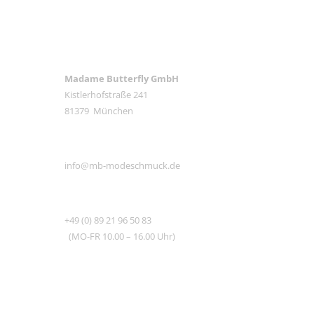
ANSCHRIFT
Madame Butterfly GmbH
Kistlerhofstraße 241
81379 München
E-MAIL
info@mb-modeschmuck.de
TEL
+49 (0) 89 21 96 50 83
(MO-FR 10.00 – 16.00 Uhr)