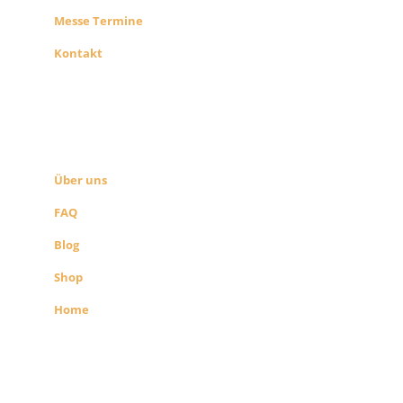
Messe Termine
Kontakt
ÜBER UNS
SEITEN LINKS
Über uns
FAQ
Blog
Shop
Home
Alle Preise exkl. der gesetzlichen MwSt.