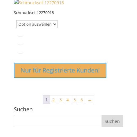
Schmuckset 12270918
Nur für Registrierte Kunden!
1
2
3
4
5
6
→
Suchen