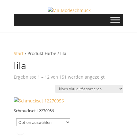
Start
/ Produkt Farbe / lila
lila
Nach
Ergebnisse 1 – 12 von 151 werden angezeigt
Aktualität
sortiert
Schmuckset 12270956