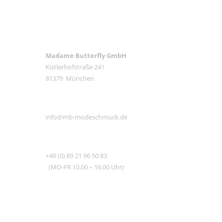
ANSCHRIFT
Madame Butterfly GmbH
Kistlerhofstraße 241
81379 München
E-MAIL
info@mb-modeschmuck.de
TEL
+49 (0) 89 21 96 50 83
(MO-FR 10.00 – 16.00 Uhr)