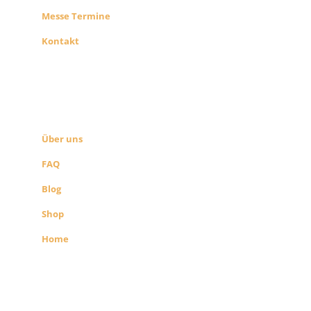
Messe Termine
Kontakt
ÜBER UNS
SEITEN LINKS
Über uns
FAQ
Blog
Shop
Home
Alle Preise exkl. der gesetzlichen MwSt.