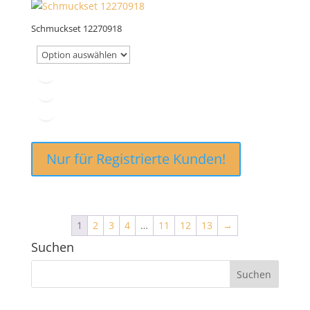
Schmuckset 12270918
Nur für Registrierte Kunden!
1
2
3
4
…
11
12
13
→
Suchen