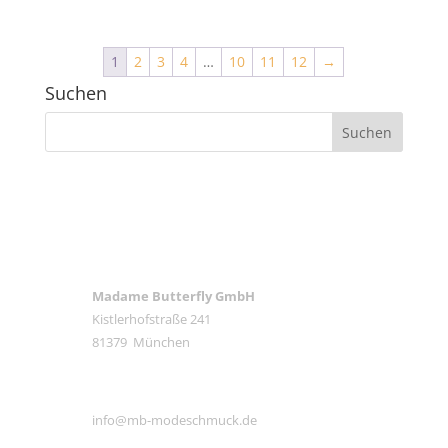
1
2
3
4
…
10
11
12
→
Suchen
ANSCHRIFT
Madame Butterfly GmbH
Kistlerhofstraße 241
81379 München
E-MAIL
info@mb-modeschmuck.de