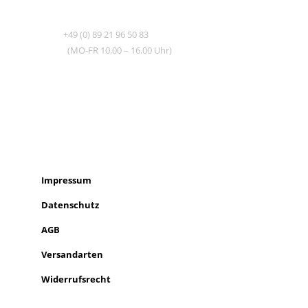
TEL
+49 (0) 89 21 96 50 83
(MO-FR 10.00 – 16.00 Uhr)
RECHTLICHES
SHOP INFO
Impressum
Datenschutz
AGB
Versandarten
Widerrufsrecht