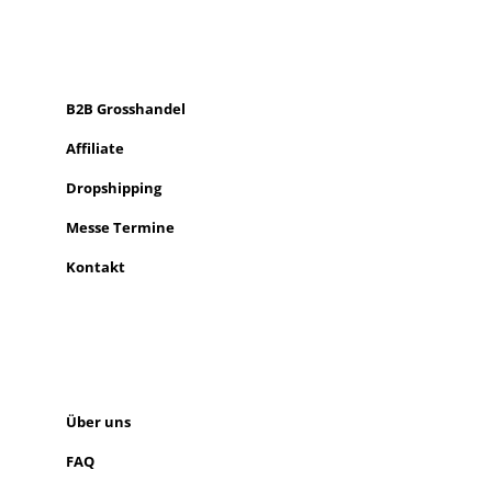
B2B PARTNERS
KONZEPT
B2B Grosshandel
Affiliate
Dropshipping
Messe Termine
Kontakt
ÜBER UNS
SEITEN LINKS
Über uns
FAQ