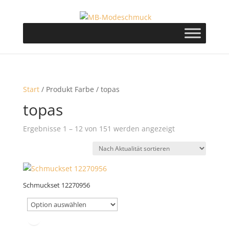
Start
/ Produkt Farbe / topas
topas
Nach
Ergebnisse 1 – 12 von 151 werden angezeigt
Aktualität
sortiert
Schmuckset 12270956