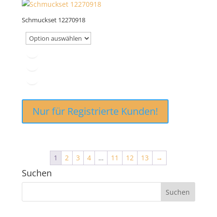
Schmuckset 12270918
Nur für Registrierte Kunden!
1
2
3
4
…
11
12
13
→
Suchen