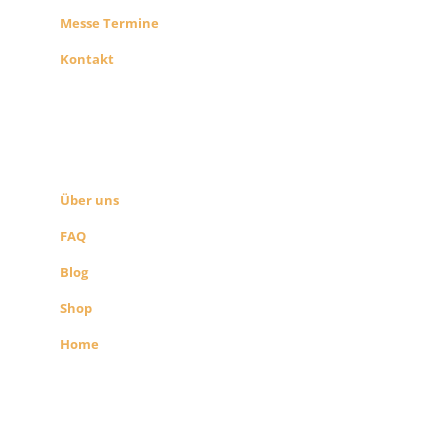
Messe Termine
Kontakt
ÜBER UNS
SEITEN LINKS
Über uns
FAQ
Blog
Shop
Home
Alle Preise exkl. der gesetzlichen MwSt.