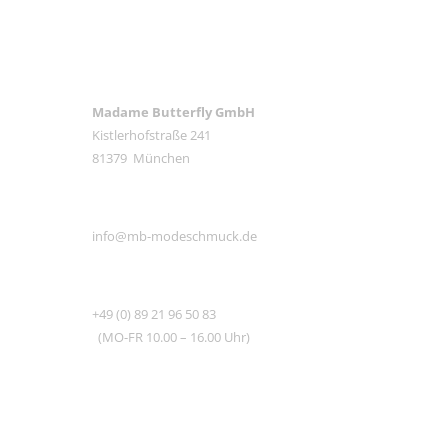
ANSCHRIFT
Madame Butterfly GmbH
Kistlerhofstraße 241
81379 München
E-MAIL
info@mb-modeschmuck.de
TEL
+49 (0) 89 21 96 50 83
(MO-FR 10.00 – 16.00 Uhr)