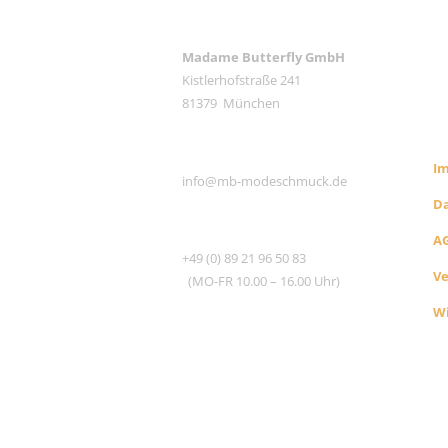
ANSCHRIFT
Madame Butterfly GmbH
Kistlerhofstraße 241
RE
81379 München
S
E-MAIL
I
info@mb-modeschmuck.de
D
TEL
A
+49 (0) 89 21 96 50 83
V
(MO-FR 10.00 – 16.00 Uhr)
Wi