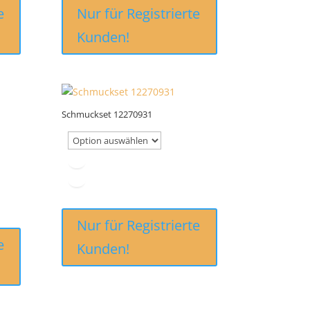
e
Nur für Registrierte
Kunden!
Schmuckset 12270931
Nur für Registrierte
e
Kunden!