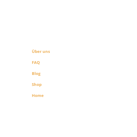
ÜBER UNS
SEITEN LINKS
Über uns
FAQ
Blog
Shop
Home
richenen
 Shop