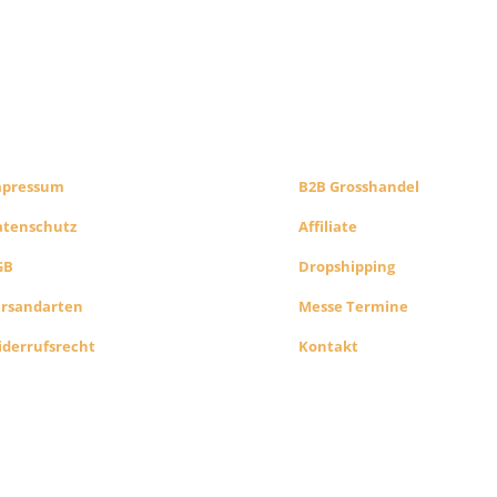
CHTLICHES
B2B PARTNERS
HOP INFO
KONZEPT
mpressum
B2B Grosshandel
atenschutz
Affiliate
GB
Dropshipping
ersandarten
Messe Termine
derrufsrecht
Kontakt
Alle Preise exkl. der gesetzlichen MwSt. Die durchgest
Preise entsprechen dem bisherigen Preis in diesem