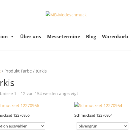
tion
Über uns
Messetermine
Blog
Warenkorb
t
/ Produkt Farbe / türkis
rkis
Nach
bnisse 1 – 12 von 154 werden angezeigt
Aktualität
sortiert
uckset 12270956
Schmuckset 12270954