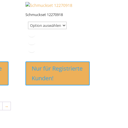
Schmuckset 12270918
e
Nur für Registrierte
Kunden!
3
→