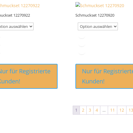
uckset 12270922
Schmuckset 12270920
Nur für Registrierte
Nur für Registriert
Kunden!
Kunden!
1
2
3
4
…
11
12
1