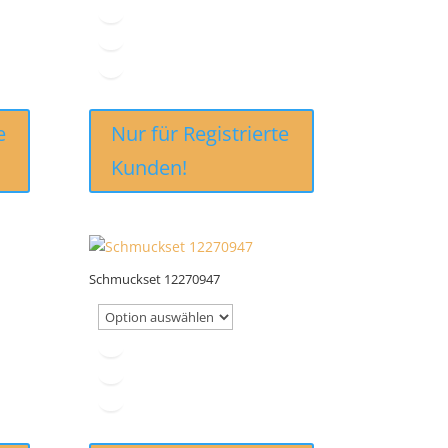
e
Nur für Registrierte
Kunden!
Schmuckset 12270947