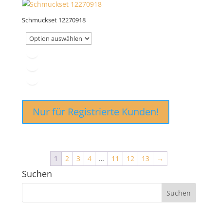
Schmuckset 12270918
Nur für Registrierte Kunden!
1
2
3
4
…
11
12
13
→
Suchen