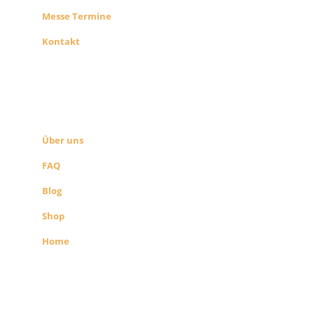
Messe Termine
Kontakt
ÜBER UNS
SEITEN LINKS
Über uns
FAQ
Blog
Shop
Home
Alle Preise exkl. der gesetzlichen MwSt.