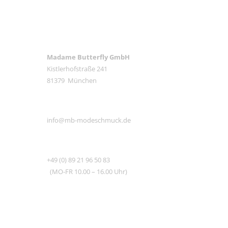
ANSCHRIFT
Madame Butterfly GmbH
Kistlerhofstraße 241
81379 München
E-MAIL
info@mb-modeschmuck.de
TEL
+49 (0) 89 21 96 50 83
(MO-FR 10.00 – 16.00 Uhr)