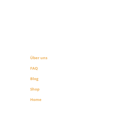
ÜBER UNS
SEITEN LINKS
Über uns
FAQ
Blog
Shop
Home
richenen
 Shop