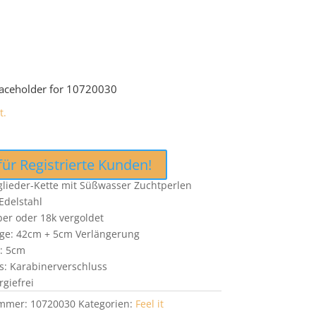
laceholder for 10720030
t.
für Registrierte Kunden!
ßglieder-Kette mit Süßwasser Zuchtperlen
Edelstahl
lber oder 18k vergoldet
ge: 42cm + 5cm Verlängerung
: 5cm
s: Karabinerverschluss
rgiefrei
ummer:
10720030
Kategorien:
Feel it