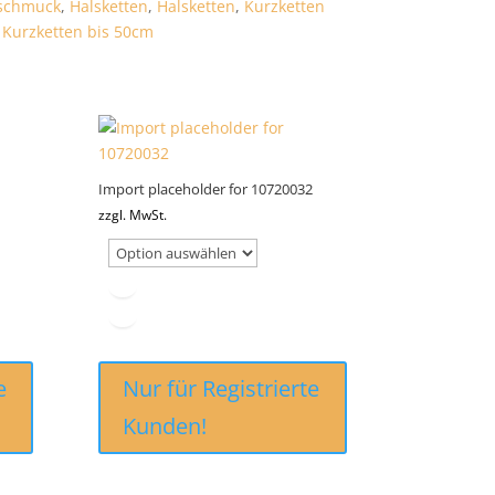
lschmuck
,
Halsketten
,
Halsketten
,
Kurzketten
,
Kurzketten bis 50cm
Import placeholder for 10720032
zzgl. MwSt.
e
Nur für Registrierte
Kunden!