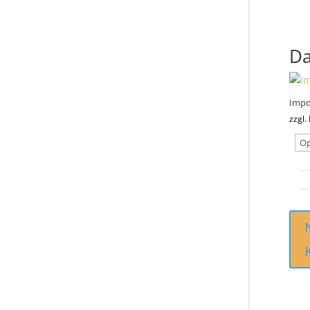
Da
Impo
zzgl.