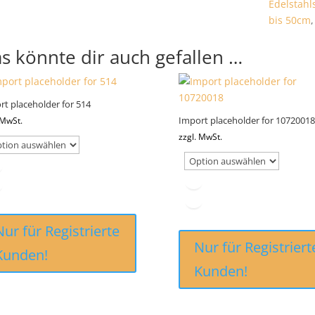
Edelstah
bis 50cm
s könnte dir auch gefallen …
rt placeholder for 514
Import placeholder for 10720018
 MwSt.
zzgl. MwSt.
Nur für Registrierte
Nur für Registriert
Kunden!
Kunden!