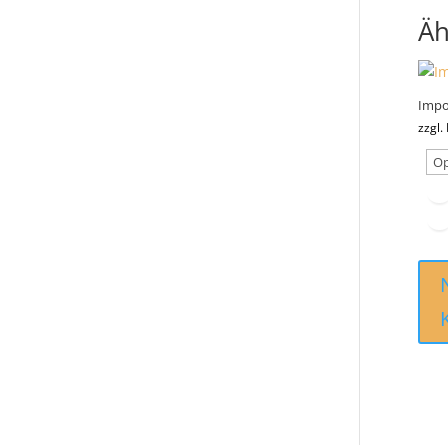
Äh
Impo
zzgl.