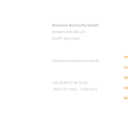
ANSCHRIFT
Madame Butterfly GmbH
Kistlerhofstraße 241
RE
81379 München
S
E-MAIL
I
info@mb-modeschmuck.de
D
TEL
A
+49 (0) 89 21 96 50 83
V
(MO-FR 10.00 – 16.00 Uhr)
Wi