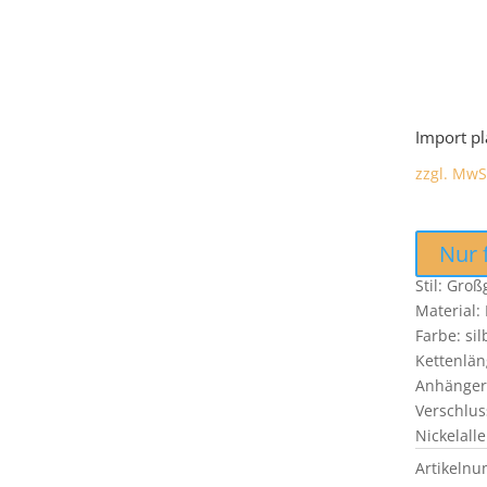
Import p
zzgl. MwS
Nur 
Stil: Gro
Material: 
Farbe: si
Kettenlän
Anhänger
Verschlus
Nickelalle
Artikeln