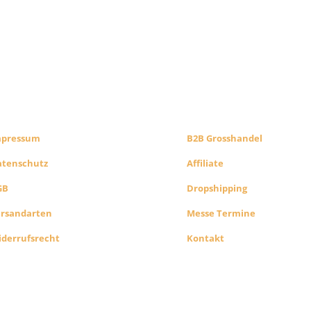
CHTLICHES
B2B PARTNERS
HOP INFO
KONZEPT
mpressum
B2B Grosshandel
atenschutz
Affiliate
GB
Dropshipping
ersandarten
Messe Termine
derrufsrecht
Kontakt
Alle Preise exkl. der gesetzlichen MwSt. Die durchgest
Preise entsprechen dem bisherigen Preis in diesem