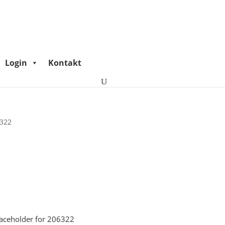
Login
Kontakt
6322
laceholder for 206322