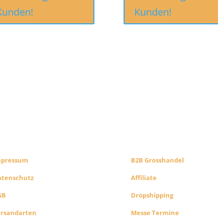
Kunden!
Kunden!
CHTLICHES
B2B PARTNERS
HOP INFO
KONZEPT
mpressum
B2B Grosshandel
atenschutz
Affiliate
GB
Dropshipping
ersandarten
Messe Termine