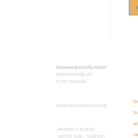
ANSCHRIFT
Madame Butterfly GmbH
Kistlerhofstraße 241
RE
81379 München
S
E-MAIL
I
info@mb-modeschmuck.de
D
TEL
A
+49 (0) 89 21 96 50 83
V
(MO-FR 10.00 – 16.00 Uhr)