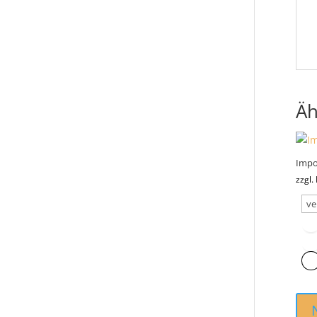
Äh
Impo
zzgl.