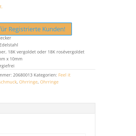
t.
für Registrierte Kunden!
tecker
Edelstahl
lber, 18K vergoldet oder 18K rosévergoldet
mm x 10mm
rgiefrei
ummer:
20680013
Kategorien:
Feel it
lschmuck
,
Ohrringe
,
Ohrringe