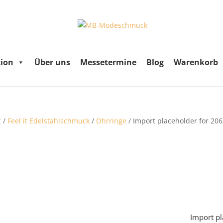
tion
Über uns
Messetermine
Blog
Warenkorb
t
/
Feel it Edelstahlschmuck
/
Ohrringe
/ Import placeholder for 20
Import p