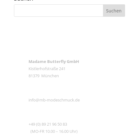
ANSCHRIFT
Madame Butterfly GmbH
Kistlerhofstraße 241
81379 München
E-MAIL
info@mb-modeschmuck.de
TEL
+49 (0) 89 21 96 50 83
(MO-FR 10.00 – 16.00 Uhr)