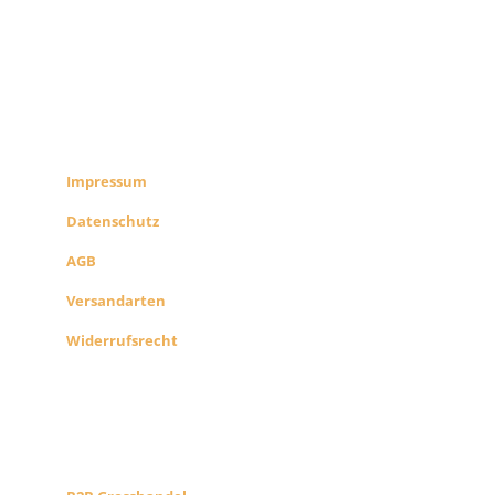
RECHTLICHES
SHOP INFO
Impressum
Datenschutz
AGB
Versandarten
Widerrufsrecht
B2B PARTNERS
KONZEPT