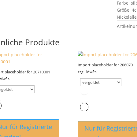
Farbe: sil
Größe: 4c
Nickelalle
Artikeln
nliche Produkte
Import placeholder for 206070
rt placeholder for 20710001
zzgl. MwSt.
 MwSt.
Nur für Registrierte
Nur für Registriert