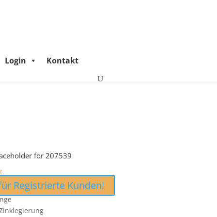
Login
Kontakt
laceholder for 207539
t.
für Registrierte Kunden!
inge
 Zinklegierung