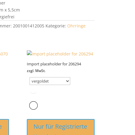
ber
m x 5,5cm
rgiefrei
ummer:
2001001412005
Kategorie:
Ohrringe
Import placeholder for 206294
zzgl. MwSt.
e
Nur für Registrierte