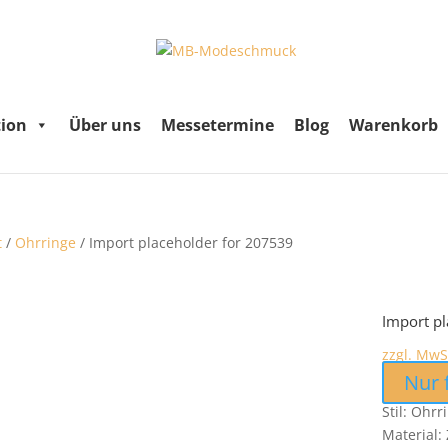
tion
Über uns
Messetermine
Blog
Warenkorb
t
/
Ohrringe
/ Import placeholder for 207539
Import p
zzgl. MwS
Nur 
Stil: Ohrr
Material: