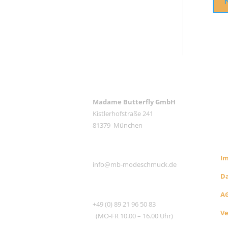
ANSCHRIFT
Madame Butterfly GmbH
Kistlerhofstraße 241
RE
81379 München
S
E-MAIL
I
info@mb-modeschmuck.de
D
TEL
A
+49 (0) 89 21 96 50 83
V
(MO-FR 10.00 – 16.00 Uhr)