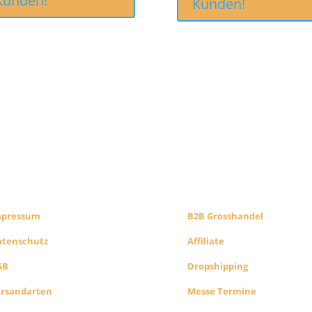
Kunden!
Kunden!
CHTLICHES
B2B PARTNERS
HOP INFO
KONZEPT
mpressum
B2B Grosshandel
atenschutz
Affiliate
GB
Dropshipping
ersandarten
Messe Termine