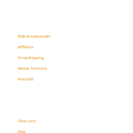
B2B PARTNERS
KONZEPT
B2B Grosshandel
Affiliate
Dropshipping
Messe Termine
Kontakt
ÜBER UNS
SEITEN LINKS
Über uns
FAQ