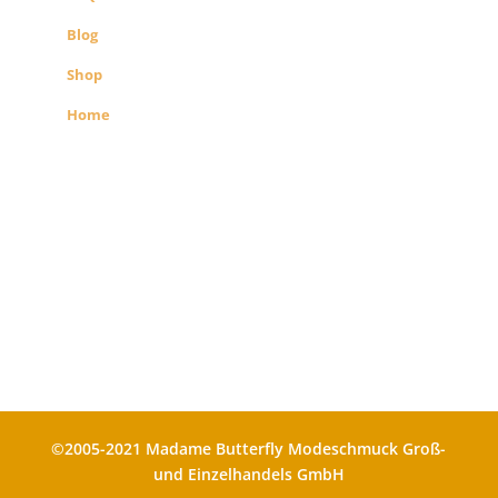
Blog
Shop
Home
Alle Preise exkl. der gesetzlichen MwSt.
Die durchgestrichenen Preise
entsprechen dem bisherigen Preis in
diesem Shop
©2005-2021 Madame Butterfly Modeschmuck Groß-
und Einzelhandels GmbH