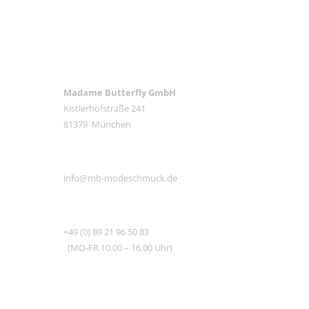
ANSCHRIFT
Madame Butterfly GmbH
Kistlerhofstraße 241
81379 München
E-MAIL
info@mb-modeschmuck.de
TEL
+49 (0) 89 21 96 50 83
(MO-FR 10.00 – 16.00 Uhr)