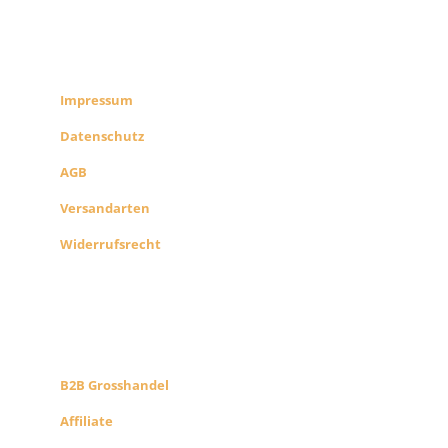
RECHTLICHES
SHOP INFO
Impressum
Datenschutz
AGB
Versandarten
Widerrufsrecht
B2B PARTNERS
KONZEPT
B2B Grosshandel
Affiliate