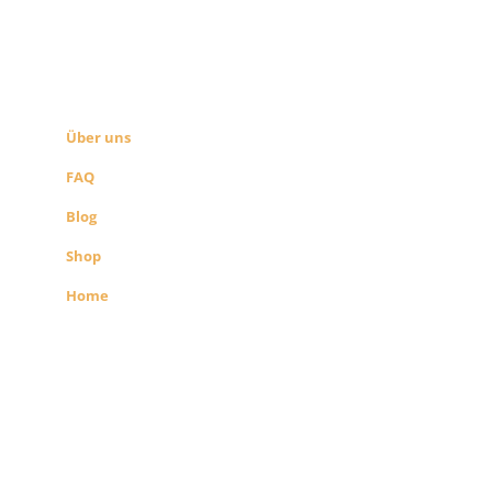
ÜBER UNS
SEITEN LINKS
Über uns
FAQ
Blog
Shop
Home
Alle Preise exkl. der gesetzlichen MwSt.
Die durchgestrichenen Preise
entsprechen dem bisherigen Preis in
diesem Shop