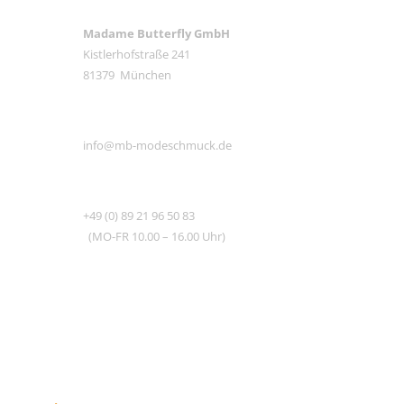
ANSCHRIFT
Madame Butterfly GmbH
Kistlerhofstraße 241
81379 München
E-MAIL
info@mb-modeschmuck.de
TEL
+49 (0) 89 21 96 50 83
(MO-FR 10.00 – 16.00 Uhr)
RECHTLICHES
SHOP INFO