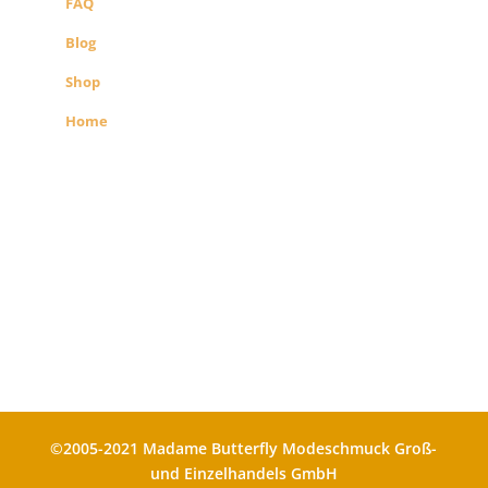
FAQ
Blog
Shop
Home
Alle Preise exkl. der gesetzlichen MwSt.
Die durchgestrichenen Preise
entsprechen dem bisherigen Preis in
diesem Shop
©2005-2021 Madame Butterfly Modeschmuck Groß-
und Einzelhandels GmbH