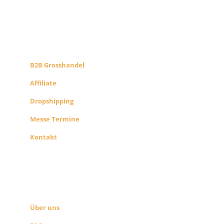
B2B PARTNERS
KONZEPT
B2B Grosshandel
Affiliate
Dropshipping
Messe Termine
Kontakt
ÜBER UNS
SEITEN LINKS
Über uns