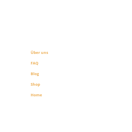
ÜBER UNS
SEITEN LINKS
Über uns
FAQ
Blog
Shop
Home
richenen
 Shop