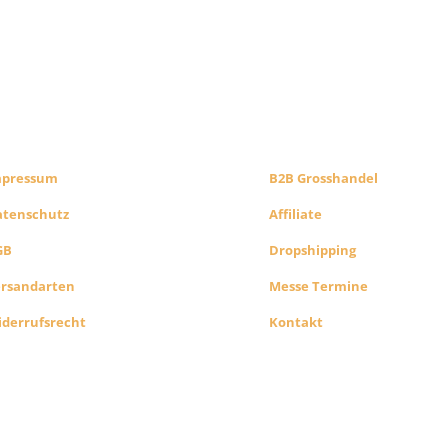
CHTLICHES
B2B PARTNERS
HOP INFO
KONZEPT
mpressum
B2B Grosshandel
atenschutz
Affiliate
GB
Dropshipping
ersandarten
Messe Termine
derrufsrecht
Kontakt
Alle Preise exkl. der gesetzlichen MwSt. Die durchgest
Preise entsprechen dem bisherigen Preis in diesem