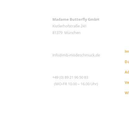
ANSCHRIFT
Madame Butterfly GmbH
Kistlerhofstraße 241
RE
81379 München
S
E-MAIL
I
info@mb-modeschmuck.de
D
TEL
A
+49 (0) 89 21 96 50 83
V
(MO-FR 10.00 – 16.00 Uhr)
Wi