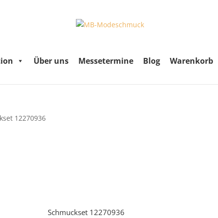
tion
Über uns
Messetermine
Blog
Warenkorb
kset 12270936
Schmuckset 12270936