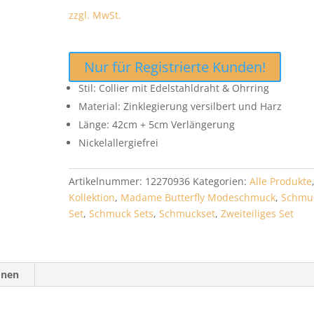
zzgl. MwSt.
Nur für Registrierte Kunden!
Stil: Collier mit Edelstahldraht & Ohrring
Material: Zinklegierung versilbert und Harz
Länge: 42cm + 5cm Verlängerung
Nickelallergiefrei
Artikelnummer:
12270936
Kategorien:
Alle Produkte
Kollektion
,
Madame Butterfly Modeschmuck
,
Schmu
Set
,
Schmuck Sets
,
Schmuckset
,
Zweiteiliges Set
onen