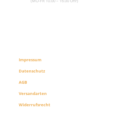
(MO-FR 10.00 – 16.00 Uhr)
RECHTLICHES
SHOP INFO
Impressum
Datenschutz
AGB
Versandarten
Widerrufsrecht
B2B PARTNERS
KONZEPT