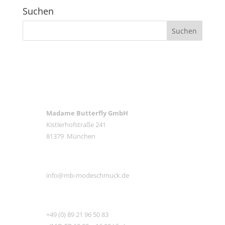
Suchen
ANSCHRIFT
Madame Butterfly GmbH
Kistlerhofstraße 241
81379 München
E-MAIL
info@mb-modeschmuck.de
TEL
+49 (0) 89 21 96 50 83