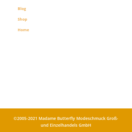
Blog
Shop
Home
Alle Preise exkl. der gesetzlichen MwSt.
Die durchgestrichenen Preise
entsprechen dem bisherigen Preis in
diesem Shop
©2005-2021 Madame Butterfly Modeschmuck Groß-
und Einzelhandels GmbH