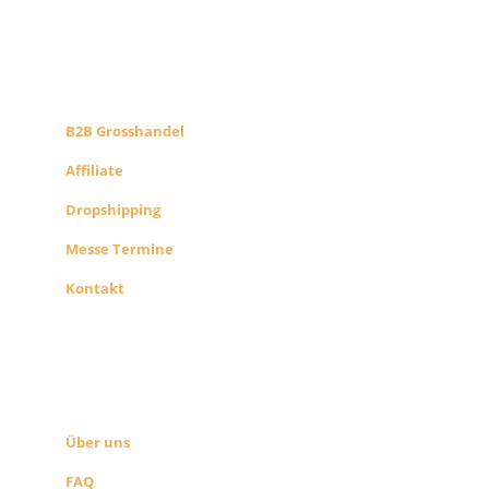
B2B PARTNERS
KONZEPT
B2B Grosshandel
Affiliate
Dropshipping
Messe Termine
Kontakt
ÜBER UNS
SEITEN LINKS
Über uns
FAQ