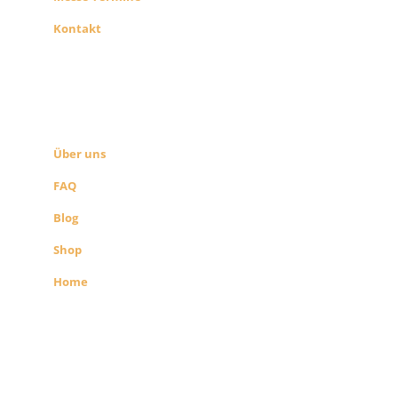
Kontakt
ÜBER UNS
SEITEN LINKS
Über uns
FAQ
Blog
Shop
Home
Alle Preise exkl. der gesetzlichen MwSt.
Die durchgestrichenen Preise