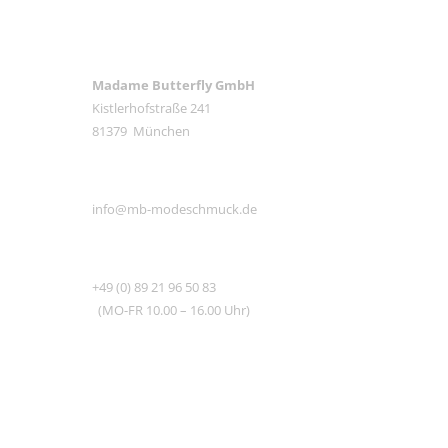
ANSCHRIFT
Madame Butterfly GmbH
Kistlerhofstraße 241
81379 München
E-MAIL
info@mb-modeschmuck.de
TEL
+49 (0) 89 21 96 50 83
(MO-FR 10.00 – 16.00 Uhr)
RECHTLICHES