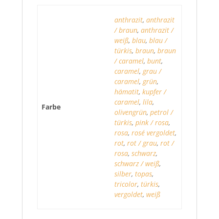
anthrazit
,
anthrazit
/ braun
,
anthrazit /
weiß
,
blau
,
blau /
türkis
,
braun
,
braun
/ caramel
,
bunt
,
caramel
,
grau /
caramel
,
grün
,
hämatit
,
kupfer /
caramel
,
lila
,
Farbe
olivengrün
,
petrol /
türkis
,
pink / rosa
,
rosa
,
rosé vergoldet
,
rot
,
rot / grau
,
rot /
rosa
,
schwarz
,
schwarz / weiß
,
silber
,
topas
,
tricolor
,
türkis
,
vergoldet
,
weiß