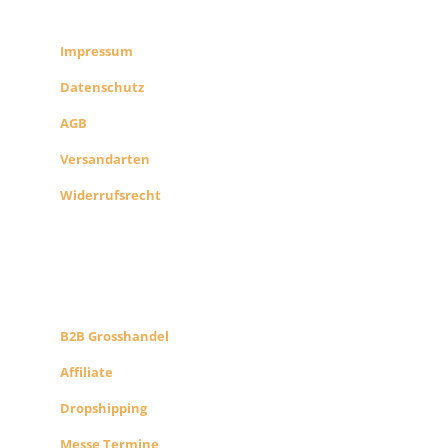
SHOP INFO
Impressum
Datenschutz
AGB
Versandarten
Widerrufsrecht
B2B PARTNERS
KONZEPT
B2B Grosshandel
Affiliate
Dropshipping
Messe Termine