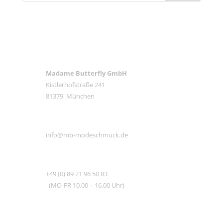
ANSCHRIFT
Madame Butterfly GmbH
Kistlerhofstraße 241
81379 München
E-MAIL
info@mb-modeschmuck.de
TEL
+49 (0) 89 21 96 50 83
(MO-FR 10.00 – 16.00 Uhr)