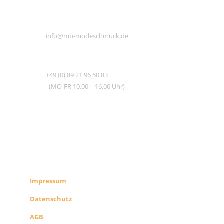
E-MAIL
info@mb-modeschmuck.de
TEL
+49 (0) 89 21 96 50 83
(MO-FR 10.00 – 16.00 Uhr)
RECHTLICHES
SHOP INFO
Impressum
Datenschutz
AGB