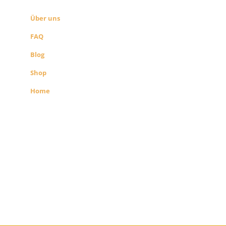
SEITEN LINKS
Über uns
FAQ
Blog
Shop
Home
Alle Preise exkl. der gesetzlichen MwSt.
Die durchgestrichenen Preise
entsprechen dem bisherigen Preis in
diesem Shop