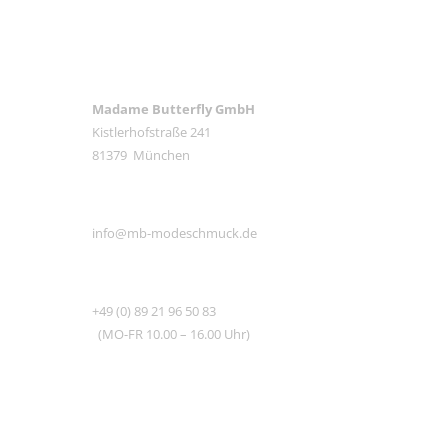
ANSCHRIFT
Madame Butterfly GmbH
Kistlerhofstraße 241
81379 München
E-MAIL
info@mb-modeschmuck.de
TEL
+49 (0) 89 21 96 50 83
(MO-FR 10.00 – 16.00 Uhr)
RECHTLICHES