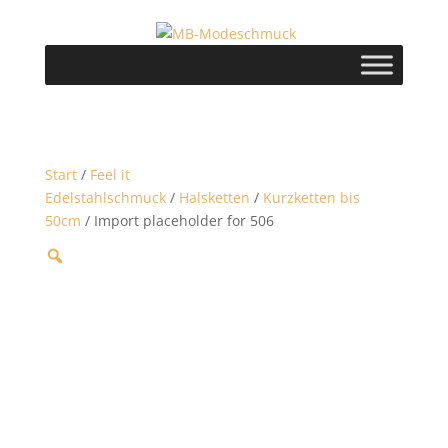
Start
/
Feel it
Edelstahlschmuck
/
Halsketten
/
Kurzketten bis
50cm
/ Import placeholder for 506