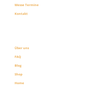
Messe Termine
Kontakt
ÜBER UNS
SEITEN LINKS
Über uns
FAQ
Blog
Shop
Home
Alle Preise exkl. der gesetzlichen MwSt.