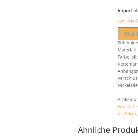
Import pl
zzgl. MwS
Nur 
Stil: Ank
Material: 
Farbe: si
Kettenlän
Anhänger
Verschlus
Nickelalle
Artikeln
Edelstah
bis 50cm
Ähnliche Produ