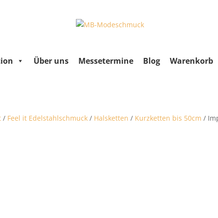
tion
Über uns
Messetermine
Blog
Warenkorb
t
/
Feel it Edelstahlschmuck
/
Halsketten
/
Kurzketten bis 50cm
/ Im