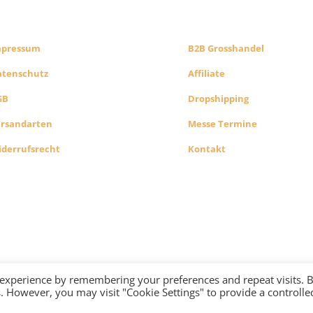
HOP INFO
KONZEPT
mpressum
B2B Grosshandel
atenschutz
Affiliate
GB
Dropshipping
ersandarten
Messe Termine
derrufsrecht
Kontakt
Alle Preise exkl. der gesetzlichen MwSt. Die durchgest
Preise entsprechen dem bisherigen Preis in diesem
 experience by remembering your preferences and repeat visits. 
es. However, you may visit "Cookie Settings" to provide a controlle
-2021 Madame Butterfly Modeschmuck Groß- und Einzelhandel