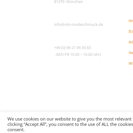
81379 München
S
E-MAIL
I
info@mb-modeschmuck.de
D
TEL
A
+49 (0) 89 21 96 50 83
V
(MO-FR 10.00 – 16.00 Uhr)
Wi
We use cookies on our website to give you the most relevant
clicking “Accept All”, you consent to the use of ALL the cooki
©2005
consent.