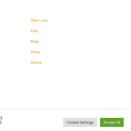
SEITEN LINKS
Über uns
FAQ
Blog
Shop
Home
richenen
 Shop
By
d
Cookie Settings
Accept All
s GmbH