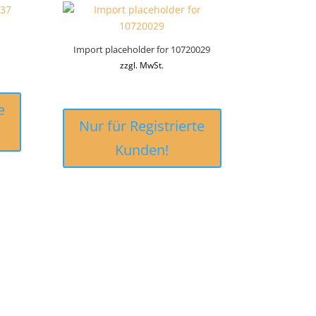
Import placeholder for 10720029
zzgl. MwSt.
e
Nur für Registrierte
Kunden!
ÜBER UNS