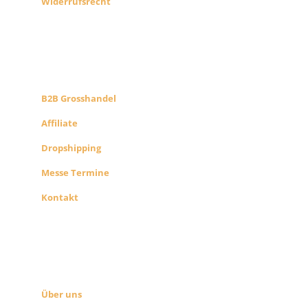
Widerrufsrecht
B2B PARTNERS
KONZEPT
B2B Grosshandel
Affiliate
Dropshipping
Messe Termine
Kontakt
ÜBER UNS
SEITEN LINKS
Über uns