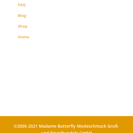
FAQ
Blog
Shop
Home
Alle Preise exkl. der gesetzlichen MwSt.
Die durchgestrichenen Preise
entsprechen dem bisherigen Preis in
diesem Shop
©2005-2021 Madame Butterfly Modeschmuck Groß-
und Einzelhandels GmbH