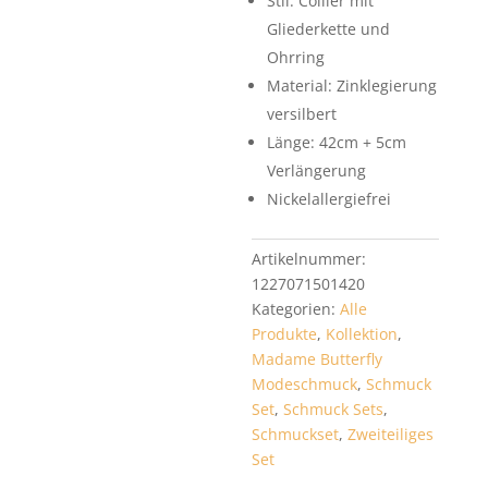
Stil: Collier mit
Gliederkette und
Ohrring
Material: Zinklegierung
versilbert
Länge: 42cm + 5cm
Verlängerung
Nickelallergiefrei
Artikelnummer:
1227071501420
Kategorien:
Alle
Produkte
,
Kollektion
,
Madame Butterfly
Modeschmuck
,
Schmuck
Set
,
Schmuck Sets
,
Schmuckset
,
Zweiteiliges
Set