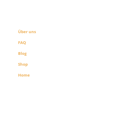
ÜBER UNS
SEITEN LINKS
Über uns
FAQ
Blog
Shop
Home
Alle Preise exkl. der gesetzlichen MwSt.
Die durchgestrichenen Preise
entsprechen dem bisherigen Preis in
diesem Shop