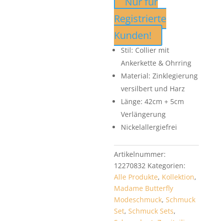
Nur für
Registrierte
Kunden!
Stil: Collier mit
Ankerkette & Ohrring
Material: Zinklegierung
versilbert und Harz
Länge: 42cm + 5cm
Verlängerung
Nickelallergiefrei
Artikelnummer:
12270832
Kategorien:
Alle Produkte
,
Kollektion
,
Madame Butterfly
Modeschmuck
,
Schmuck
Set
,
Schmuck Sets
,