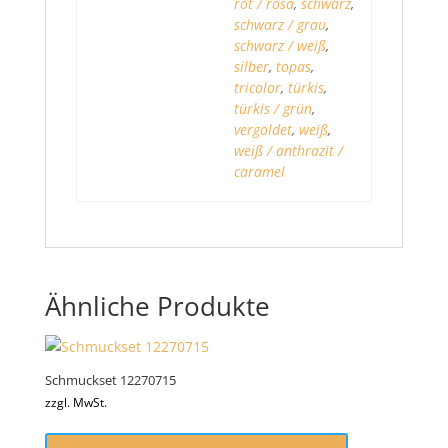
rot / rosa
,
schwarz
,
schwarz / grau
,
schwarz / weiß
,
silber
,
topas
,
tricolor
,
türkis
,
türkis / grün
,
vergoldet
,
weiß
,
weiß / anthrazit /
caramel
Ähnliche Produkte
Schmuckset 12270715
zzgl. MwSt.