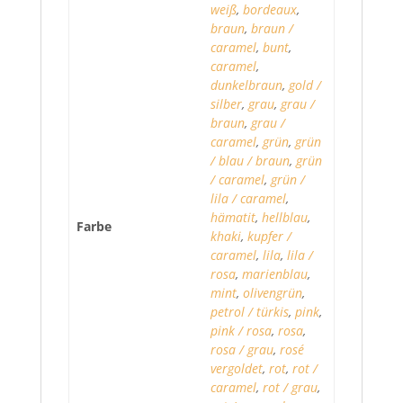
weiß
,
bordeaux
,
braun
,
braun /
caramel
,
bunt
,
caramel
,
dunkelbraun
,
gold /
silber
,
grau
,
grau /
braun
,
grau /
caramel
,
grün
,
grün
/ blau / braun
,
grün
/ caramel
,
grün /
lila / caramel
,
hämatit
,
hellblau
,
Farbe
khaki
,
kupfer /
caramel
,
lila
,
lila /
rosa
,
marienblau
,
mint
,
olivengrün
,
petrol / türkis
,
pink
,
pink / rosa
,
rosa
,
rosa / grau
,
rosé
vergoldet
,
rot
,
rot /
caramel
,
rot / grau
,