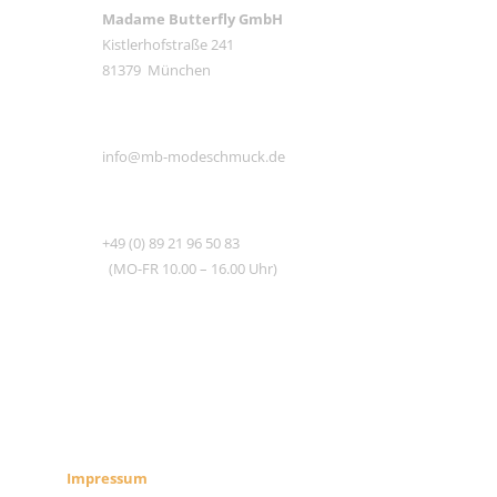
Madame Butterfly GmbH
Kistlerhofstraße 241
81379 München
E-MAIL
info@mb-modeschmuck.de
TEL
+49 (0) 89 21 96 50 83
(MO-FR 10.00 – 16.00 Uhr)
RECHTLICHES
SHOP INFO
Impressum