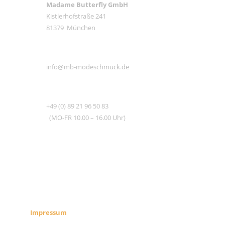
Madame Butterfly GmbH
Kistlerhofstraße 241
81379 München
E-MAIL
info@mb-modeschmuck.de
TEL
+49 (0) 89 21 96 50 83
(MO-FR 10.00 – 16.00 Uhr)
RECHTLICHES
SHOP INFO
Impressum