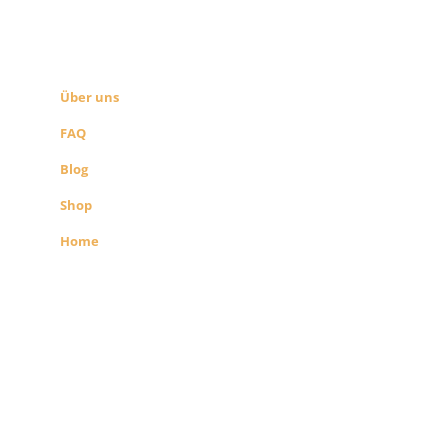
ÜBER UNS
SEITEN LINKS
Über uns
FAQ
Blog
Shop
Home
Alle Preise exkl. der gesetzlichen MwSt.
Die durchgestrichenen Preise
entsprechen dem bisherigen Preis in
diesem Shop