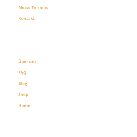
Messe Termine
Kontakt
ÜBER UNS
SEITEN LINKS
Über uns
FAQ
Blog
Shop
Home
Alle Preise exkl. der gesetzlichen MwSt.