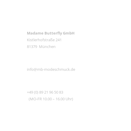
ANSCHRIFT
Madame Butterfly GmbH
Kistlerhofstraße 241
81379 München
E-MAIL
info@mb-modeschmuck.de
TEL
+49 (0) 89 21 96 50 83
(MO-FR 10.00 – 16.00 Uhr)