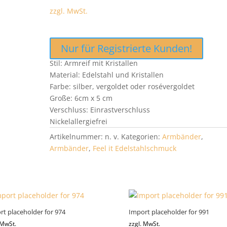
zzgl. MwSt.
Nur für Registrierte Kunden!
Stil: Armreif mit Kristallen
Material: Edelstahl und Kristallen
Farbe: silber, vergoldet oder rosévergoldet
Große: 6cm x 5 cm
Verschluss: Einrastverschluss
Nickelallergiefrei
Artikelnummer:
n. v.
Kategorien:
Armbänder
,
Armbänder
,
Feel it Edelstahlschmuck
rt placeholder for 974
Import placeholder for 991
 MwSt.
zzgl. MwSt.