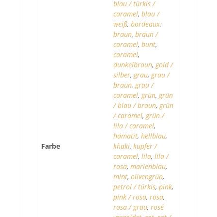
blau / türkis /
caramel
,
blau /
weiß
,
bordeaux
,
braun
,
braun /
caramel
,
bunt
,
caramel
,
dunkelbraun
,
gold /
silber
,
grau
,
grau /
braun
,
grau /
caramel
,
grün
,
grün
/ blau / braun
,
grün
/ caramel
,
grün /
lila / caramel
,
hämatit
,
hellblau
,
Farbe
khaki
,
kupfer /
caramel
,
lila
,
lila /
rosa
,
marienblau
,
mint
,
olivengrün
,
petrol / türkis
,
pink
,
pink / rosa
,
rosa
,
rosa / grau
,
rosé