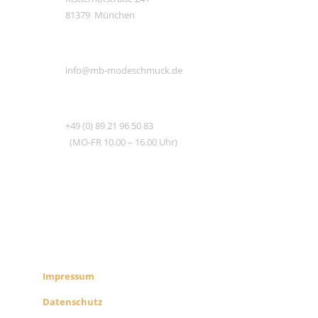
81379 München
E-MAIL
info@mb-modeschmuck.de
TEL
+49 (0) 89 21 96 50 83
(MO-FR 10.00 – 16.00 Uhr)
RECHTLICHES
SHOP INFO
Impressum
Datenschutz