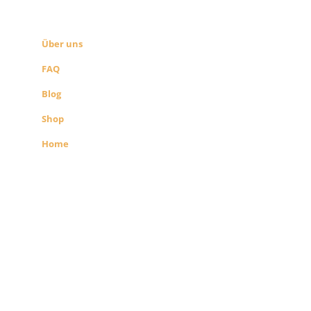
SEITEN LINKS
Über uns
FAQ
Blog
Shop
Home
Alle Preise exkl. der gesetzlichen MwSt.
Die durchgestrichenen Preise
entsprechen dem bisherigen Preis in
diesem Shop