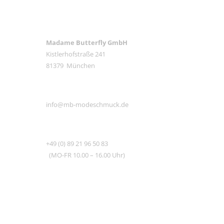
ANSCHRIFT
Madame Butterfly GmbH
Kistlerhofstraße 241
81379 München
E-MAIL
info@mb-modeschmuck.de
TEL
+49 (0) 89 21 96 50 83
(MO-FR 10.00 – 16.00 Uhr)
RECHTLICHES