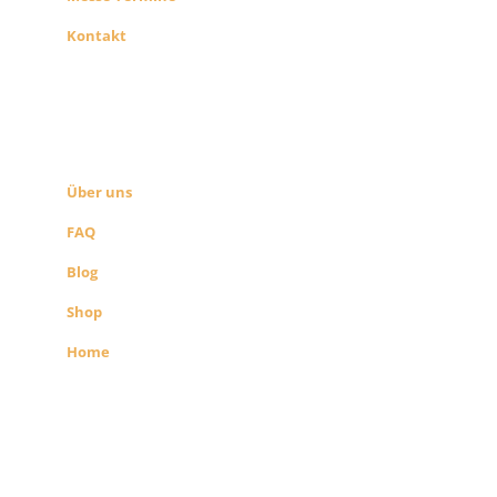
Kontakt
ÜBER UNS
SEITEN LINKS
Über uns
FAQ
Blog
Shop
Home
Alle Preise exkl. der gesetzlichen MwSt.
Die durchgestrichenen Preise