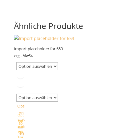
Ähnliche Produkte
Import placeholder for 653
zzgl. MwSt.
Opti
on
Opt
aus
ion
50
wäh
aus
wä
53
len
hle