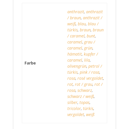
anthrazit
,
anthrazit
/ braun
,
anthrazit /
weiß
,
blau
,
blau /
türkis
,
braun
,
braun
/ caramel
,
bunt
,
caramel
,
grau /
caramel
,
grün
,
hämatit
,
kupfer /
caramel
,
lila
,
Farbe
olivengrün
,
petrol /
türkis
,
pink / rosa
,
rosa
,
rosé vergoldet
,
rot
,
rot / grau
,
rot /
rosa
,
schwarz
,
schwarz / weiß
,
silber
,
topas
,
tricolor
,
türkis
,
vergoldet
,
weiß