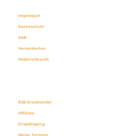
SHOP INFO
Impressum
Datenschutz
AGB
Versandarten
Widerrufsrecht
B2B PARTNERS
KONZEPT
B2B Grosshandel
Affiliate
Dropshipping
Messe Termine