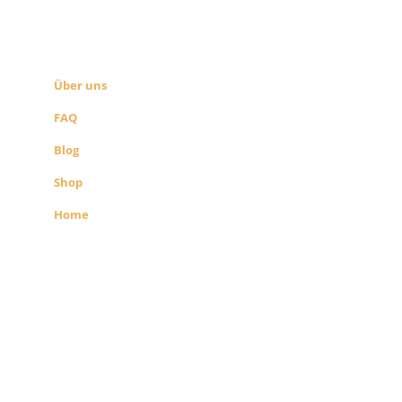
ÜBER UNS
SEITEN LINKS
Über uns
FAQ
Blog
Shop
Home
Alle Preise exkl. der gesetzlichen MwSt.
Die durchgestrichenen Preise
entsprechen dem bisherigen Preis in
diesem Shop