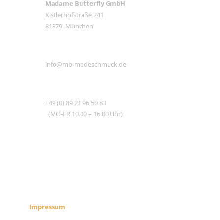
Madame Butterfly GmbH
Kistlerhofstraße 241
81379 München
E-MAIL
info@mb-modeschmuck.de
TEL
+49 (0) 89 21 96 50 83
(MO-FR 10.00 – 16.00 Uhr)
RECHTLICHES
SHOP INFO
Impressum