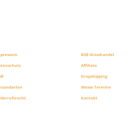
CHTLICHES
B2B PARTNERS
HOP INFO
KONZEPT
mpressum
B2B Grosshandel
atenschutz
Affiliate
GB
Dropshipping
ersandarten
Messe Termine
derrufsrecht
Kontakt
Alle Preise exkl. der gesetzlichen MwSt. Die durchgest
Preise entsprechen dem bisherigen Preis in diesem