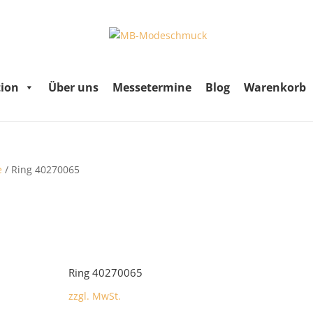
tion
Über uns
Messetermine
Blog
Warenkorb
e
/ Ring 40270065
Ring 40270065
zzgl. MwSt.