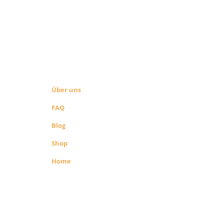
ÜBER UNS
SEITEN LINKS
Über uns
FAQ
Blog
Shop
Home
richenen
 Shop