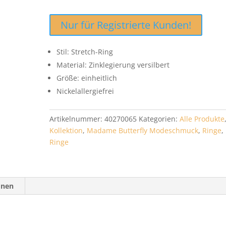
Nur für Registrierte Kunden!
Stil: Stretch-Ring
Material: Zinklegierung versilbert
Größe: einheitlich
Nickelallergiefrei
Artikelnummer:
40270065
Kategorien:
Alle Produkte
Kollektion
,
Madame Butterfly Modeschmuck
,
Ringe
,
Ringe
onen