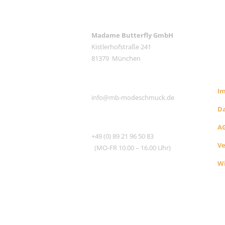
ANSCHRIFT
Madame Butterfly GmbH
Kistlerhofstraße 241
RE
81379 München
S
E-MAIL
I
info@mb-modeschmuck.de
D
TEL
A
+49 (0) 89 21 96 50 83
V
(MO-FR 10.00 – 16.00 Uhr)
Wi