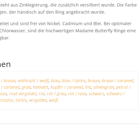
eht aus Zinklegierung, die zusätzlich versilbert wurde. Die Farbe
agen, der händisch auf den Ring angebracht wurde.
itet und sind frei von Nickel, Cadmium und Blei. Bei optimaler
Chlorwasser, sind die hochwertigen Madame Butterfly Ringe eine
gbar.
nen
 / braun
,
anthrazit / weiß
,
blau
,
blau / türkis
,
braun
,
braun / caramel
,
 / caramel
,
grün
,
hämatit
,
kupfer / caramel
,
lila
,
olivengrün
,
petrol /
rosa
,
rosé vergoldet
,
rot
,
rot / grau
,
rot / rosa
,
schwarz
,
schwarz /
tricolor
,
türkis
,
vergoldet
,
weiß