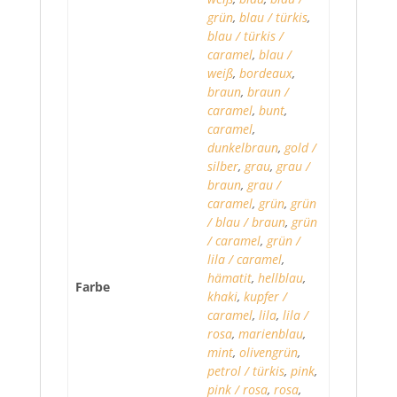
grün
,
blau / türkis
,
blau / türkis /
caramel
,
blau /
weiß
,
bordeaux
,
braun
,
braun /
caramel
,
bunt
,
caramel
,
dunkelbraun
,
gold /
silber
,
grau
,
grau /
braun
,
grau /
caramel
,
grün
,
grün
/ blau / braun
,
grün
/ caramel
,
grün /
lila / caramel
,
hämatit
,
hellblau
,
Farbe
khaki
,
kupfer /
caramel
,
lila
,
lila /
rosa
,
marienblau
,
mint
,
olivengrün
,
petrol / türkis
,
pink
,
pink / rosa
,
rosa
,