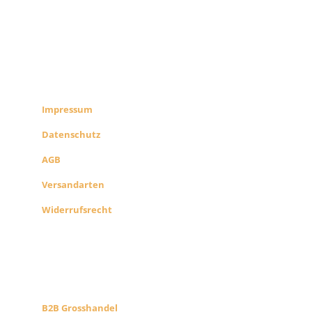
RECHTLICHES
SHOP INFO
Impressum
Datenschutz
AGB
Versandarten
Widerrufsrecht
B2B PARTNERS
KONZEPT
B2B Grosshandel