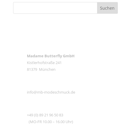
ANSCHRIFT
Madame Butterfly GmbH
Kistlerhofstraße 241
81379 München
E-MAIL
info@mb-modeschmuck.de
TEL
+49 (0) 89 21 96 50 83
(MO-FR 10.00 – 16.00 Uhr)