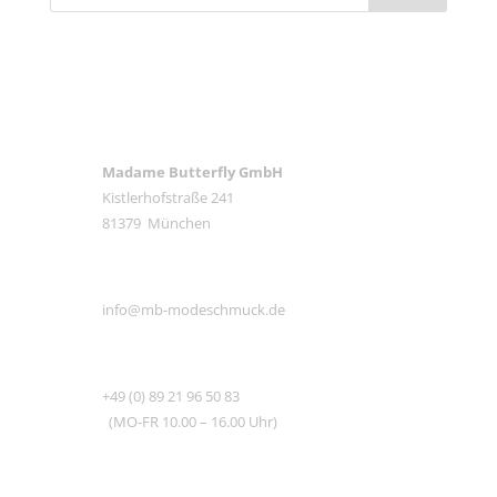
ANSCHRIFT
Madame Butterfly GmbH
Kistlerhofstraße 241
81379 München
E-MAIL
info@mb-modeschmuck.de
TEL
+49 (0) 89 21 96 50 83
(MO-FR 10.00 – 16.00 Uhr)