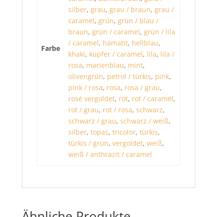
silber
,
grau
,
grau / braun
,
grau /
caramel
,
grün
,
grün / blau /
braun
,
grün / caramel
,
grün / lila
/ caramel
,
hämatit
,
hellblau
,
Farbe
khaki
,
kupfer / caramel
,
lila
,
lila /
rosa
,
marienblau
,
mint
,
olivengrün
,
petrol / türkis
,
pink
,
pink / rosa
,
rosa
,
rosa / grau
,
rosé vergoldet
,
rot
,
rot / caramel
,
rot / grau
,
rot / rosa
,
schwarz
,
schwarz / grau
,
schwarz / weiß
,
silber
,
topas
,
tricolor
,
türkis
,
türkis / grün
,
vergoldet
,
weiß
,
weiß / anthrazit / caramel
Ähnliche Produkte