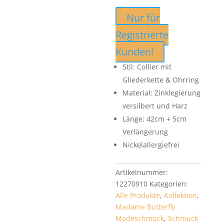
Nur für
Registrierte
Kunden!
Stil: Collier mit
Gliederkette & Ohrring
Material: Zinklegierung
versilbert und Harz
Länge: 42cm + 5cm
Verlängerung
Nickelallergiefrei
Artikelnummer:
12270910
Kategorien:
Alle Produkte
,
Kollektion
,
Madame Butterfly
Modeschmuck
,
Schmuck